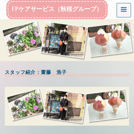
メ
FPケアサービス（秋桜グループ）
ニ
ュ
ー
茨
城
県
日
立
市
で
介
護
スタッフ紹介：齋藤 浩子
事
業
を
行
っ
て
い
る
会
社
で