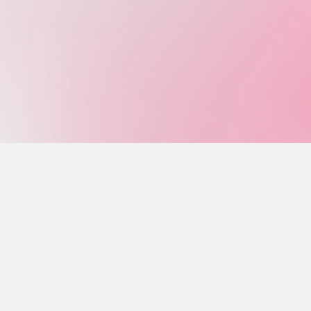
検
検
索
索
す
る
対