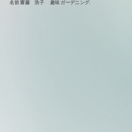
名前 齋藤 浩子 趣味 ガーデニング.
す