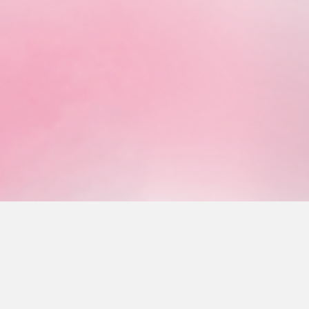
ホ
ス
秋
各
ー
タ
桜
事
ム
ッ
グ
業
フ
ル
所
紹
ー
イ
介
プ
ン
ス
タ
グ