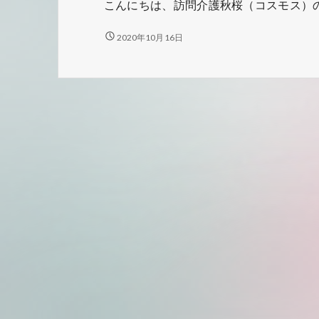
こんにちは、訪問介護秋桜（コスモス）の
１
2020年10月16日
０
月
社
内
研
修
実
施