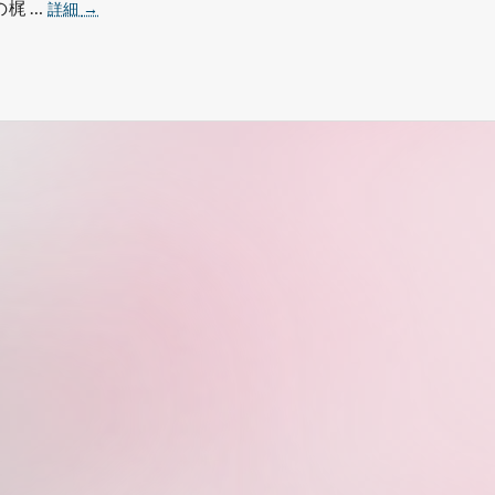
１
梶 …
詳細
→
０
月
社
内
研
修
実
施