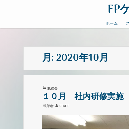
F
茨城県
ホーム
月:
2020年10月
カ
勉強会
テ
１０月 社内研修実施
ゴ
リ
執筆者
STAFF
ー: