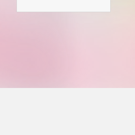
お
問
合
せ
フ
ォ
ー
ム