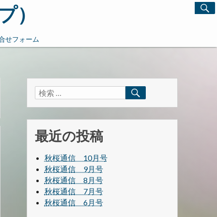
プ）
検
索
対
合せフォーム
象:
検
検
索
索
す
る
対
象:
最近の投稿
秋桜通信 10月号
秋桜通信 9月号
秋桜通信 8月号
秋桜通信 7月号
秋桜通信 6月号