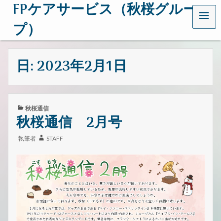
FPケアサービス（秋桜グルー
メ
ニ
プ）
ュ
ー
茨
城
日:
2023年2月1日
県
日
立
市
で
カ
秋桜通信
介
テ
秋桜通信 2月号
護
ゴ
事
リ
業
執筆者
STAFF
ー:
を
行
っ
て
い
る
会
社