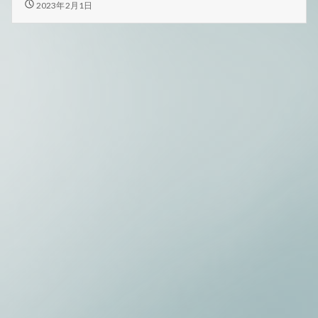
通
秋
2023年2月1日
桜
信
通
2
信
月
2
号
月
号