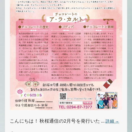
で
す
秋
こんにちは！ 秋桜通信の2月号を発行いた …
詳細
→
桜