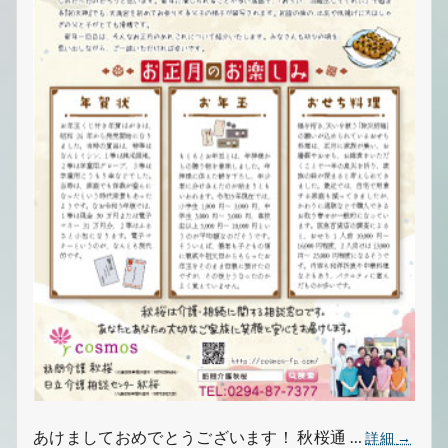
で
す
秋
あけましておめでとうございます！ 秋桜通 …
詳細
→