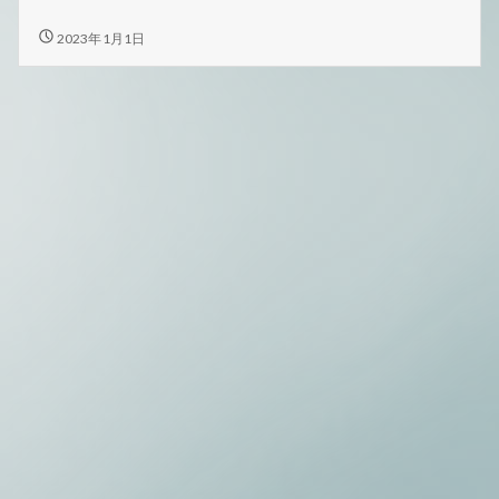
桜
通
秋
2023年1月1日
桜
信
通
1
信
月
1
号
月
号