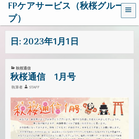
FPケアサービス（秋桜グルー
メ
ニ
プ）
ュ
ー
茨
城
日:
2023年1月1日
県
日
立
市
で
カ
秋桜通信
介
テ
秋桜通信 1月号
護
ゴ
事
リ
業
執筆者
STAFF
ー:
を
行
っ
て
い
る
会
社