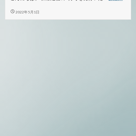
桜
通
秋
2022年5月1日
桜
信
通
5
信
月
5
号
月
号