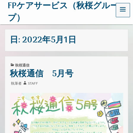
FPケアサービス（秋桜グルー
メ
ニ
プ）
ュ
ー
茨
城
日:
2022年5月1日
県
日
立
市
で
カ
秋桜通信
介
テ
秋桜通信 5月号
護
ゴ
事
リ
業
執筆者
STAFF
ー:
を
行
っ
て
い
る
会
社