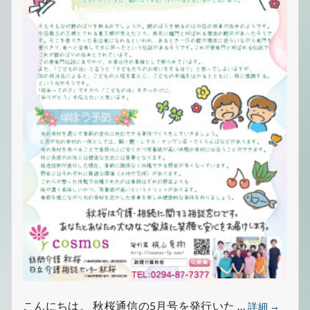
で
す
秋
こんにちは。 秋桜通信の5月号を発行いた …
詳細
→